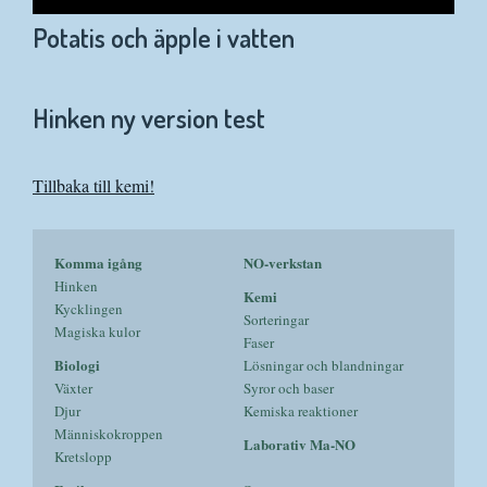
Potatis och äpple i vatten
VIDEO
Hinken ny version test
Tillbaka till kemi!
Komma igång
NO-verkstan
Hinken
Kemi
Kycklingen
Sorteringar
Magiska kulor
Faser
Biologi
Lösningar och blandningar
Växter
Syror och baser
Djur
Kemiska reaktioner
Människokroppen
Laborativ Ma-NO
Kretslopp