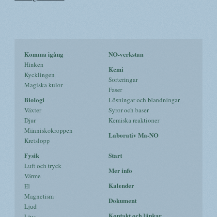
Komma igång
NO-verkstan
Hinken
Kemi
Kycklingen
Sorteringar
Magiska kulor
Faser
Biologi
Lösningar och blandningar
Växter
Syror och baser
Djur
Kemiska reaktioner
Människokroppen
Laborativ Ma-NO
Kretslopp
Fysik
Start
Luft och tryck
Mer info
Värme
Kalender
El
Magnetism
Dokument
Ljud
Kontakt och länkar
Ljus