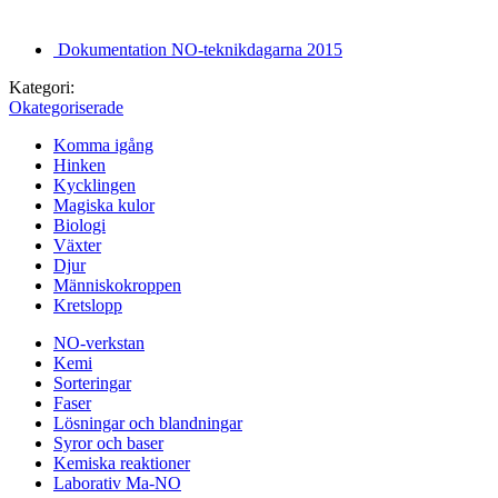
Dokumentation NO-teknikdagarna 2015
Kategori:
Okategoriserade
Komma igång
Hinken
Kycklingen
Magiska kulor
Biologi
Växter
Djur
Människokroppen
Kretslopp
NO-verkstan
Kemi
Sorteringar
Faser
Lösningar och blandningar
Syror och baser
Kemiska reaktioner
Laborativ Ma-NO