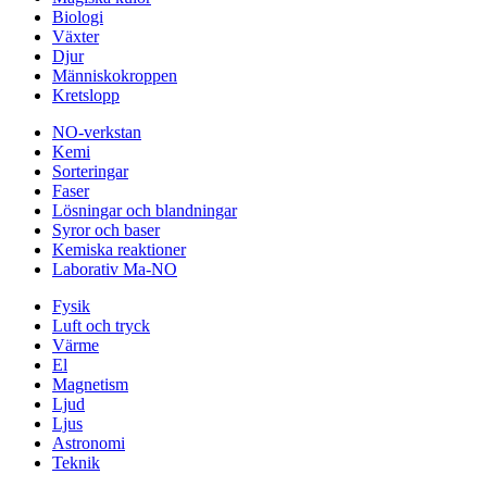
Biologi
Växter
Djur
Människokroppen
Kretslopp
NO-verkstan
Kemi
Sorteringar
Faser
Lösningar och blandningar
Syror och baser
Kemiska reaktioner
Laborativ Ma-NO
Fysik
Luft och tryck
Värme
El
Magnetism
Ljud
Ljus
Astronomi
Teknik