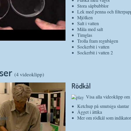
Stora såpbubblor
Lek med penna och filterpap
Mjölken
Salt i vatten
Måla med salt
Timglas
Trolla fram regnbågen
Sockerbit i vatten
Sockerbit i vatten 2
aser
(4 videoklipp)
Rödkål
Visa alla videoklipp om 
Ketchup på smutsiga slantar
Ägget i ättika
Mer om rödkål som indikator