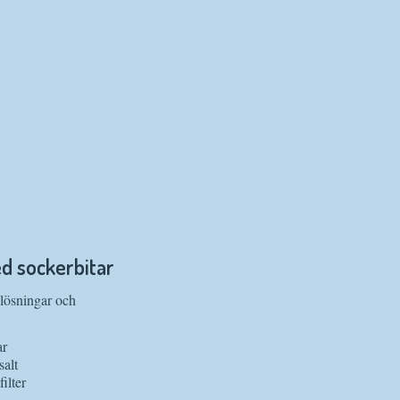
d sockerbitar
 lösningar och
ar
salt
ilter