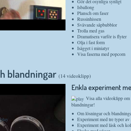
Gör det osynliga synligt
Isballong
Plansch om faser
Russinhissen
Svävande såpbubblor
Trolla med gas
Dramatisera varför is flyter
Olja i fast form
Isägget i miniatyr
Visa faserna med popcorn
ch blandningar
(14 videoklipp)
Enkla experiment me
Visa alla videoklipp om
blandningar!
Om lösningar och blandning
Experiment med tre typer av 
Experiment med läsk och kolf
Flaska med vågor