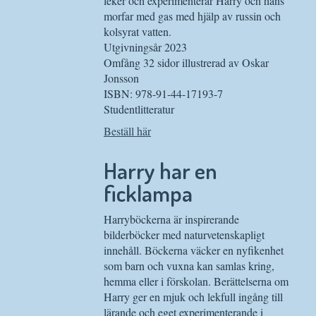
leker och experimenterar Harry och hans
morfar med gas med hjälp av russin och
kolsyrat vatten.
Utgivningsår 2023
Omfång 32 sidor illustrerad av Oskar
Jonsson
ISBN: 978-91-44-17193-7
Studentlitteratur
Beställ här
Harry har en
ficklampa
Harryböckerna är inspirerande
bilderböcker med naturvetenskapligt
innehåll. Böckerna väcker en nyfikenhet
som barn och vuxna kan samlas kring,
hemma eller i förskolan. Berättelserna om
Harry ger en mjuk och lekfull ingång till
lärande och eget experimenterande i