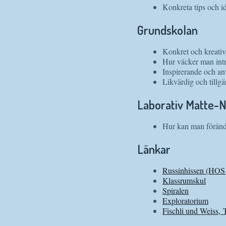
Konkreta tips och id
Grundskolan
Konkret och kreati
Hur väcker man intr
Inspirerande och a
Likvärdig och tillg
Laborativ Matte-
Hur kan man förändr
Länkar
Russinhissen (HOS 
Klassrumskul
Spiralen
Exploratorium
Fischli und Weiss,