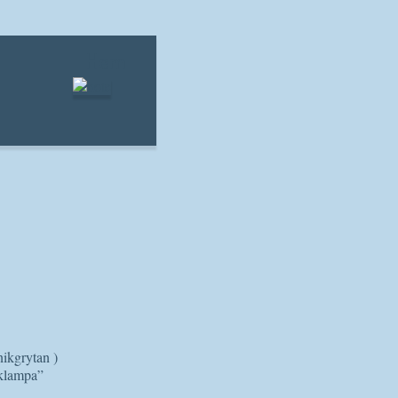
Hem
nikgrytan )
cklampa”