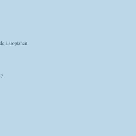
ade Läroplanen.
e?