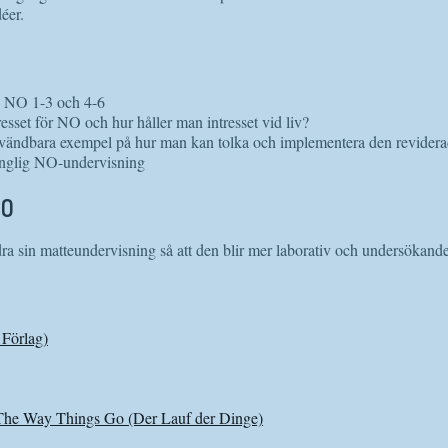
éer.
v NO 1-3 och 4-6
esset för NO och hur håller man intresset vid liv?
nvändbara exempel på hur man kan tolka och implementera den revider
änglig NO-undervisning
NO
a sin matteundervisning så att den blir mer laborativ och undersökand
Förlag)
 The Way Things Go (Der Lauf der Dinge)