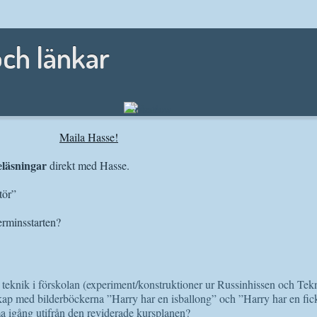
ch länkar
Maila Hasse!
eläsningar
direkt med Hasse.
tör”
terminsstarten?
teknik i förskolan (experiment/konstruktioner ur Russinhissen och Tek
kap med bilderböckerna ”Harry har en isballong” och ”Harry har en fi
igång utifrån den reviderade kursplanen?