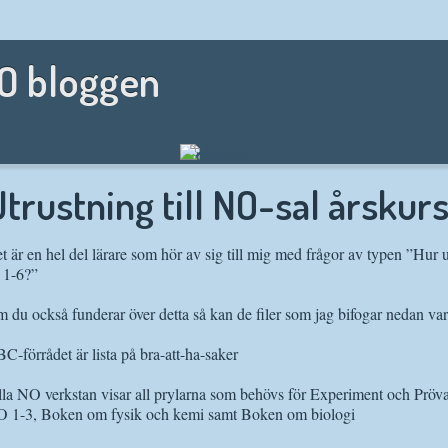
NO bloggen
trustning till NO-sal årskurs
t är en hel del lärare som hör av sig till mig med frågor av typen ”Hur 
 1-6?”
 du också funderar över detta så kan de filer som jag bifogar nedan vara 
C-förrådet är lista på bra-att-ha-saker
lla NO verkstan visar all prylarna som behövs för Experiment och Pröv
 1-3, Boken om fysik och kemi samt Boken om biologi