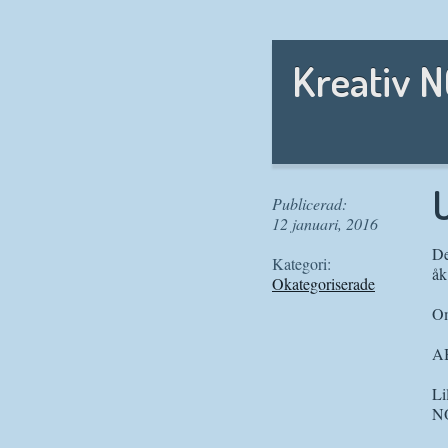
Kreativ 
U
Publicerad:
12 januari, 2016
De
Kategori:
åk
Okategoriserade
Om
AB
Li
NO