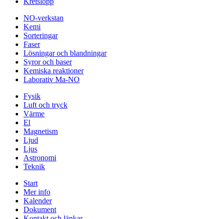
Kretslopp
NO-verkstan
Kemi
Sorteringar
Faser
Lösningar och blandningar
Syror och baser
Kemiska reaktioner
Laborativ Ma-NO
Fysik
Luft och tryck
Värme
El
Magnetism
Ljud
Ljus
Astronomi
Teknik
Start
Mer info
Kalender
Dokument
Kontakt och länkar