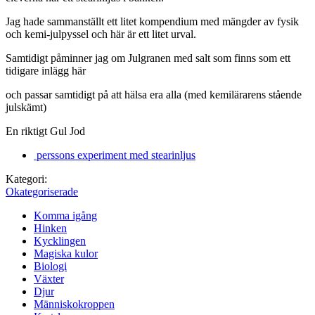
Jag hade sammanställt ett litet kompendium med mängder av fysik
och kemi-julpyssel och här är ett litet urval.
Samtidigt påminner jag om Julgranen med salt som finns som ett
tidigare inlägg här
och passar samtidigt på att hälsa era alla (med kemilärarens stående
julskämt)
En riktigt Gul Jod
perssons experiment med stearinljus
Kategori:
Okategoriserade
Komma igång
Hinken
Kycklingen
Magiska kulor
Biologi
Växter
Djur
Människokroppen