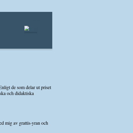
Hem
nligt de som delar ut priset
ska och didaktiska
med mig av grattis-yran och
ch