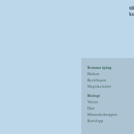
ti
ka
Komma igång
Hinken
Kycklingen
Magiska kulor
Biologi
Växter
Djur
Människokroppen
Kretslopp