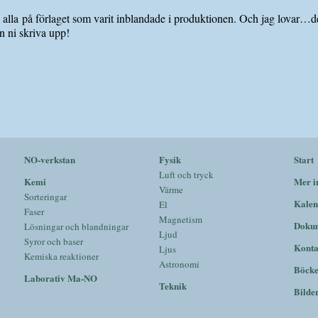
ll alla på förlaget som varit inblandade i produktionen. Och jag lovar
n ni skriva upp!
NO-verkstan
Fysik
Start
Luft och tryck
Kemi
Mer i
Värme
Sorteringar
Kalen
El
Faser
Magnetism
Doku
Lösningar och blandningar
Ljud
Syror och baser
Konta
Ljus
Kemiska reaktioner
Astronomi
Böck
Laborativ Ma-NO
Teknik
Bilde