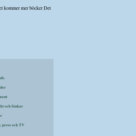
…det kommer mer böcker Det
nfo
der
ment
kt och länkar
er
r, press och TV