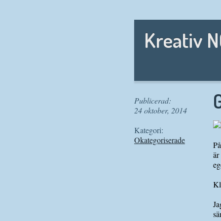
Kreativ 
G
Publicerad:
24 oktober, 2014
Kategori:
Okategoriserade
På
är
eg
Kl
Ja
sä