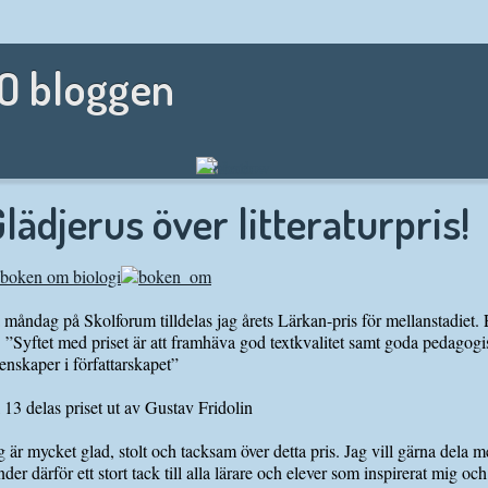
NO bloggen
lädjerus över litteraturpris!
 måndag på Skolforum tilldelas jag årets Lärkan-pris för mellanstadiet. E
 ”Syftet med priset är att framhäva god textkvalitet samt goda pedagogi
enskaper i författarskapet”
 13 delas priset ut av Gustav Fridolin
g är mycket glad, stolt och tacksam över detta pris. Jag vill gärna dela 
nder därför ett stort tack till alla lärare och elever som inspirerat mig o