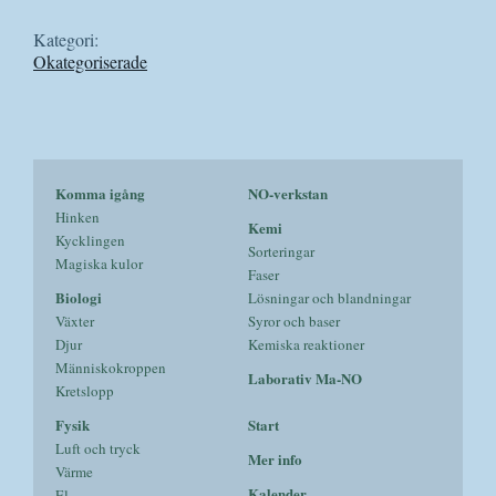
Kategori:
Okategoriserade
Komma igång
NO-verkstan
Hinken
Kemi
Kycklingen
Sorteringar
Magiska kulor
Faser
Biologi
Lösningar och blandningar
Växter
Syror och baser
Djur
Kemiska reaktioner
Människokroppen
Laborativ Ma-NO
Kretslopp
Fysik
Start
Luft och tryck
Mer info
Värme
Kalender
El