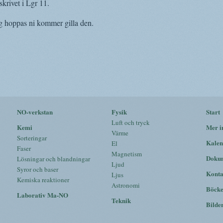
skrivet i Lgr 11.
g hoppas ni kommer gilla den.
NO-verkstan
Fysik
Start
Luft och tryck
Kemi
Mer i
Värme
Sorteringar
Kalen
El
Faser
Magnetism
Doku
Lösningar och blandningar
Ljud
Syror och baser
Konta
Ljus
Kemiska reaktioner
Astronomi
Böck
Laborativ Ma-NO
Teknik
Bilde