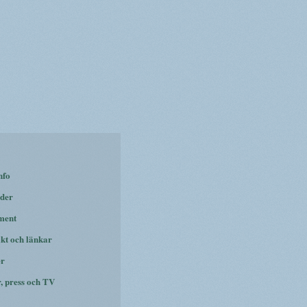
nfo
der
ment
kt och länkar
er
r, press och TV