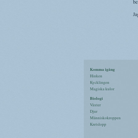
be
Ja
Komma igång
Hinken
Kycklingen
Magiska kulor
Biologi
Växter
Djur
Människokroppen
Kretslopp