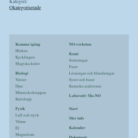
Kategori:
Okategoriserade
Komma igång
NO-verkstan
Hinken
Kemi
Kycklingen
Sorteringar
Magiska kulor
Faser
Biologi
Lösningar och blandningar
Växter
Syror och baser
Djur
Kemiska reaktioner
Människokroppen
Laborativ Ma-NO
Kretslopp
Fysik
Start
Luft och tryck
Mer info
Värme
Kalender
El
Magnetism
Dokument