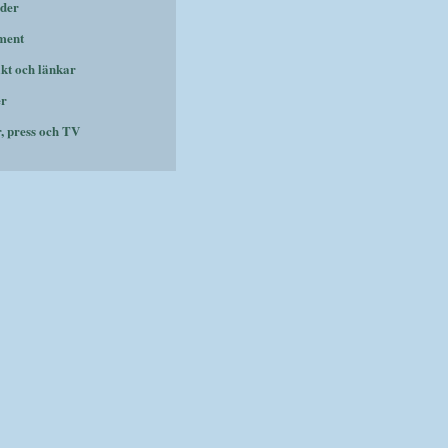
der
ment
kt och länkar
er
r, press och TV