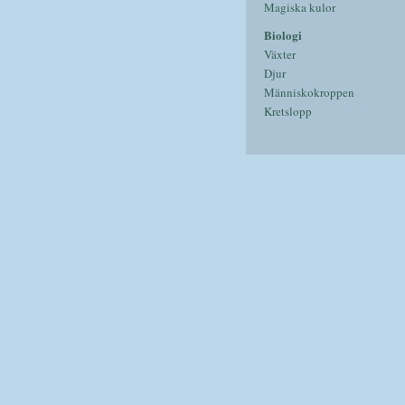
Magiska kulor
Biologi
Växter
Djur
Människokroppen
Kretslopp