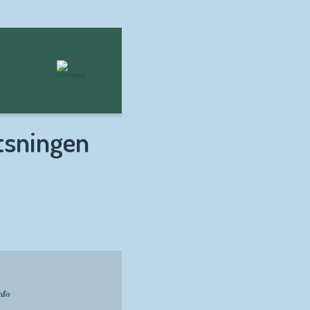
Hem
tsningen
nfo