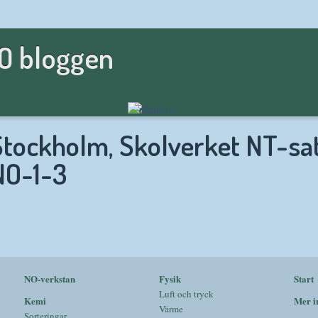
NO bloggen
Stockholm, Skolverket NT-sa
NO-1-3
NO-verkstan
Fysik
Start
Luft och tryck
Kemi
Mer i
Värme
Sorteringar