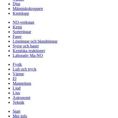
Djur
Människokroppen
Kretslopp
NO-verkstan
Kemi
Sorteringar
Faser
Lösningar och blandningar
Syror och baser
Kemiska reaktioner
Laborativ Ma-NO
Fysik
Luft och tryck
Värme
El
Magnetism
Ljud
Ljus
Astronomi
Teknik
Start
Mer info