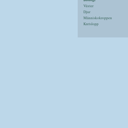
Växter
Djur
Människokroppen
Kretslopp