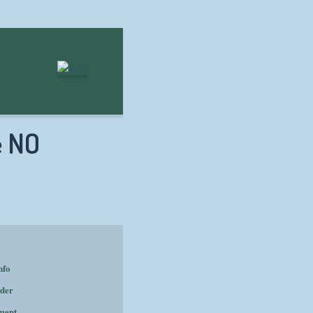
Hem
e NO
nfo
der
ment