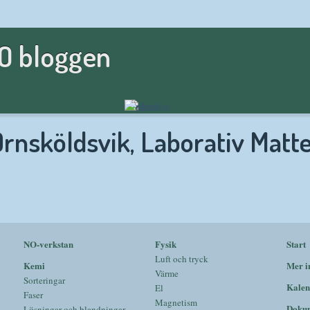
NO bloggen
Örnsköldsvik, Laborativ Matt
NO-verkstan
Fysik
Start
Luft och tryck
Kemi
Mer i
Värme
Sorteringar
Kalen
El
Faser
Magnetism
Doku
Lösningar och blandningar