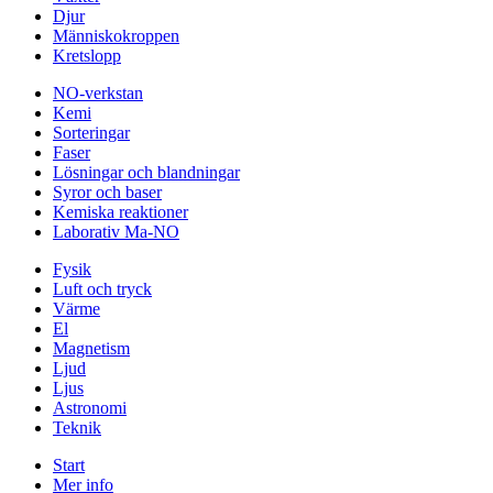
Djur
Människokroppen
Kretslopp
NO-verkstan
Kemi
Sorteringar
Faser
Lösningar och blandningar
Syror och baser
Kemiska reaktioner
Laborativ Ma-NO
Fysik
Luft och tryck
Värme
El
Magnetism
Ljud
Ljus
Astronomi
Teknik
Start
Mer info