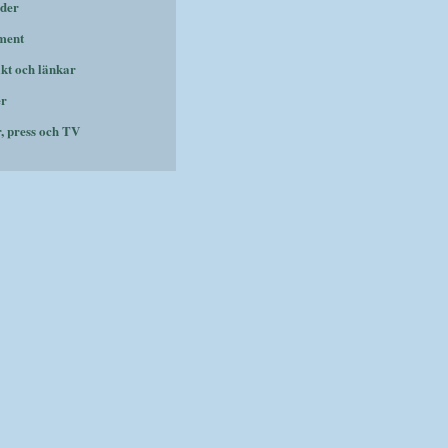
der
ment
kt och länkar
er
r, press och TV