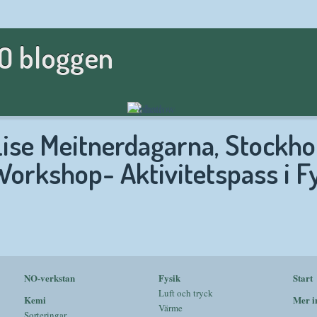
NO bloggen
Lise Meitnerdagarna, Stockho
Workshop- Aktivitetspass i F
NO-verkstan
Fysik
Start
Luft och tryck
Kemi
Mer i
Värme
Sorteringar