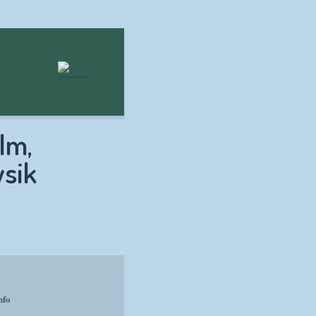
Hem
lm,
ysik
nfo