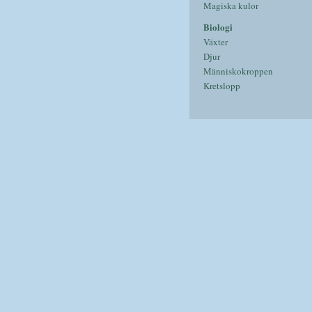
Magiska kulor
Biologi
Växter
Djur
Människokroppen
Kretslopp