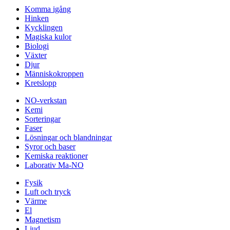
Komma igång
Hinken
Kycklingen
Magiska kulor
Biologi
Växter
Djur
Människokroppen
Kretslopp
NO-verkstan
Kemi
Sorteringar
Faser
Lösningar och blandningar
Syror och baser
Kemiska reaktioner
Laborativ Ma-NO
Fysik
Luft och tryck
Värme
El
Magnetism
Ljud