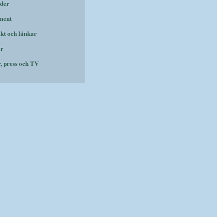
der
ment
kt och länkar
er
r, press och TV