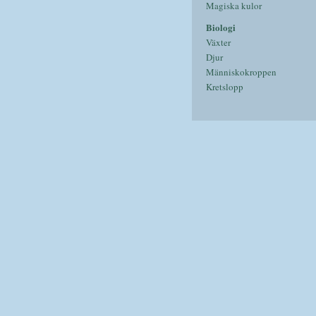
Magiska kulor
Biologi
Växter
Djur
Människokroppen
Kretslopp