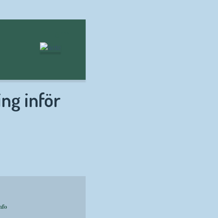
Hem
ing inför
nfo