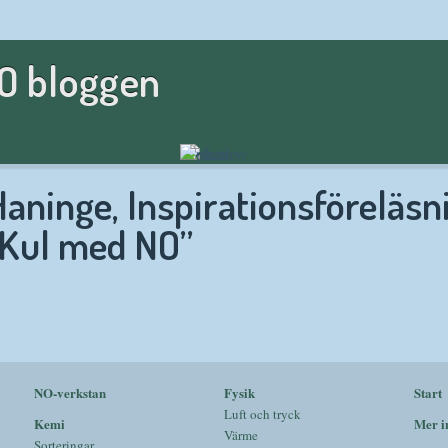
NO bloggen
aninge, Inspirationsföreläsn
”Kul med NO”
NO-verkstan
Fysik
Start
Luft och tryck
Kemi
Mer i
Värme
Sorteringar